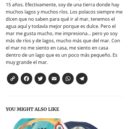
15 años. Efectivamente, soy de una tierra donde hay
muchos lagos y muchos ríos. Los polacos siempre me
dicen que no saben para qué ir al mar, tenemos el
agua aquí y todavía mejor porque es dulce. Pero el
mar me gusta mucho, me impresiona… pero yo soy
más de ríos y de lagos, mucho más que del mar. Con
el mar no me siento en casa, me siento en casa
dentro de un lago que es un poco más pequeño. Es
muy grande el mar.
Co
Fa
T
E
W
Te
py
ce
wi
m
ha
le
Li
bo
tte
ail
ts
gr
nk
ok
r
Ap
a
YOU MIGHT ALSO LIKE
p
m