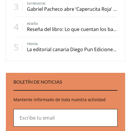
3
ENTREVISTAS
Gabriel Pacheco abre ‘Caperucita Roja’ a la reinterpretación a partir de los versos de sor Juana Inés de la Cruz
4
RESEÑA
Reseña del libro: Lo que cuentan los barrancos
5
PRENSA
La editorial canaria Diego Pun Ediciones, premiada a nivel internacional con su libro ‘Caperucita roja (primero sueño)’
BOLETÍN DE NOTICIAS
Mantente informado de toda nuestra actividad