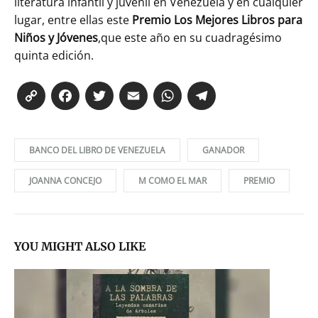
literatura infantil y juvenil en Venezuela y en cualquier
lugar, entre ellas este
Premio Los Mejores Libros para
Niños y Jóvenes
,que este año en su cuadragésimo
quinta edición.
Co
Fa
T
E
W
Te
py
ce
wi
m
ha
le
Li
bo
tte
ail
ts
gr
BANCO DEL LIBRO DE VENEZUELA
GANADOR
nk
ok
r
Ap
a
p
m
JOANNA CONCEJO
M COMO EL MAR
PREMIO
YOU MIGHT ALSO LIKE