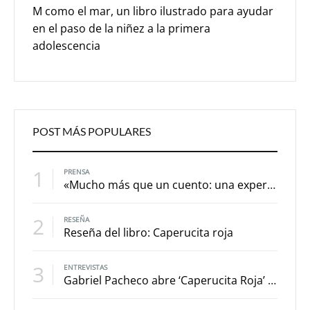
M como el mar, un libro ilustrado para ayudar
en el paso de la niñez a la primera
adolescencia
POST MÁS POPULARES
1
PRENSA
«Mucho más que un cuento: una experiencia para explorar los eclipses»
2
RESEÑA
Reseña del libro: Caperucita roja
3
ENTREVISTAS
Gabriel Pacheco abre ‘Caperucita Roja’ a la reinterpretación a partir de los versos de sor Juana Inés de la Cruz