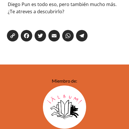
Diego Pun es todo eso, pero también mucho más.
¿Te atreves a descubrirlo?
Co
Fa
T
E
W
Te
py
ce
wi
m
ha
le
Li
bo
tte
ail
ts
gr
nk
ok
r
Ap
a
p
m
Miembro de: