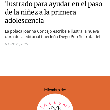
ilustrado para ayudar en el paso
de la niñez a la primera
adolescencia
La polaca Joanna Concejo escribe e ilustra la nueva
obra de la editorial tinerfeña Diego Pun Se trata del
segundo libro que edita con Diego Pun ediciones. El
MARZO 26, 2025
primero fue El…
Miembro de: