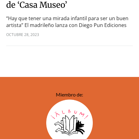
de ‘Casa Museo’
“Hay que tener una mirada infantil para ser un buen
artista” El madrileño lanza con Diego Pun Ediciones
un álbum sobre el despertar artístico Dicen que el
OCTUBRE 28, 2023
humor está directamente relacionado…
Miembro de: