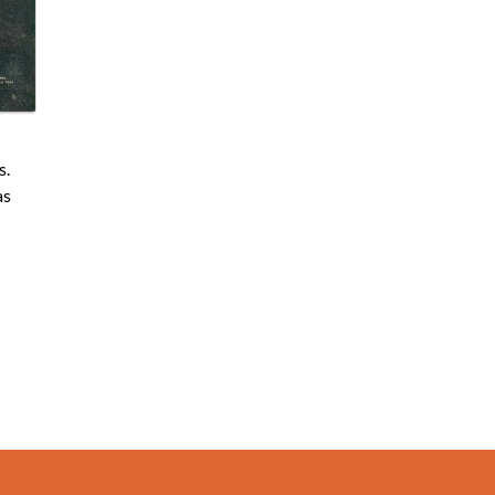
s.
as