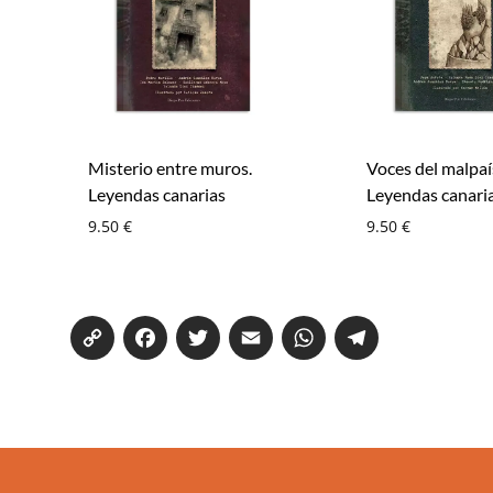
Misterio entre muros.
Voces del malpaí
Leyendas canarias
Leyendas canari
9.50
€
9.50
€
Co
Fa
T
E
W
Te
py
ce
wi
m
ha
le
Li
bo
tte
ail
ts
gr
nk
ok
r
Ap
a
p
m