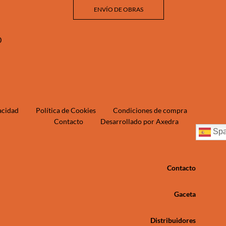
ENVÍO DE OBRAS
‬
vacidad
Política de Cookies
Condiciones de compra
Contacto
Desarrollado por Axedra
Spa
Contacto
Gaceta
Distribuidores