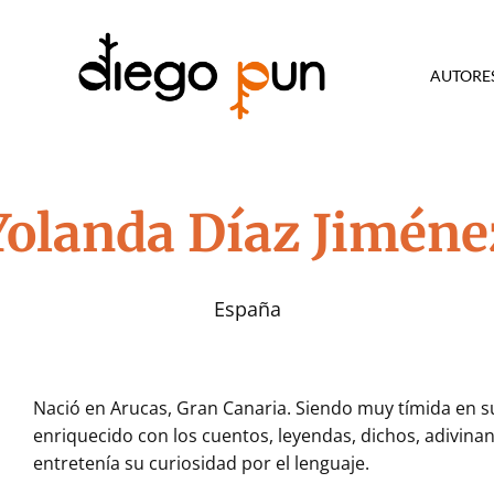
AUTORE
Yolanda Díaz Jiméne
Diego
Editorial
Pun
especializada
España
Ediciones
en
libros
infantiles
y
Nació en Arucas, Gran Canaria. Siendo muy tímida en su 
juveniles
enriquecido con los cuentos, leyendas, dichos, adivina
entretenía su curiosidad por el lenguaje.