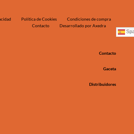
vacidad
Política de Cookies
Condiciones de compra
Contacto
Desarrollado por Axedra
Spa
Contacto
Gaceta
Distribuidores