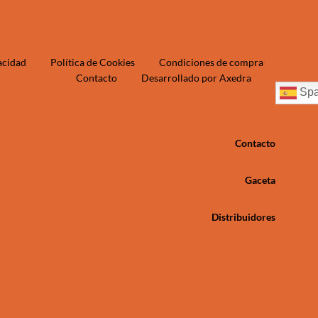
vacidad
Política de Cookies
Condiciones de compra
Contacto
Desarrollado por Axedra
Spa
Contacto
Gaceta
Distribuidores