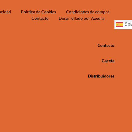
vacidad
Política de Cookies
Condiciones de compra
Contacto
Desarrollado por Axedra
Spa
Contacto
Gaceta
Distribuidores