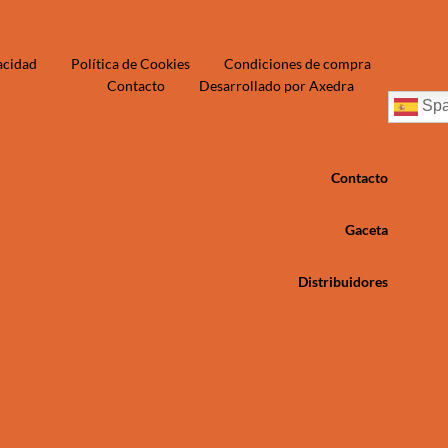
vacidad
Política de Cookies
Condiciones de compra
Contacto
Desarrollado por Axedra
Spa
Contacto
Gaceta
Distribuidores