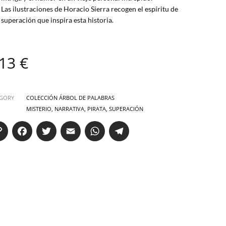
Las ilustraciones de Horacio Sierra recogen el espíritu de
superación que inspira esta historia.
.13
€
GORY
COLECCIÓN ÁRBOL DE PALABRAS
MISTERIO
,
NARRATIVA
,
PIRATA
,
SUPERACIÓN
Co
Fa
T
E
W
Te
py
ce
wi
m
ha
le
Li
bo
tte
ail
ts
gr
nk
ok
r
Ap
a
p
m