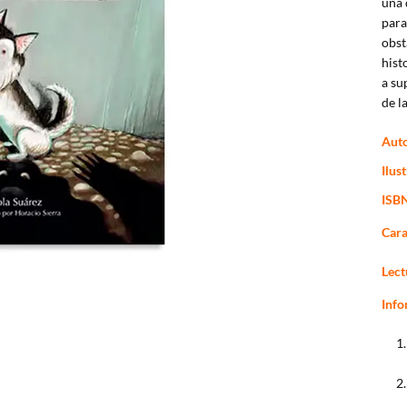
una 
para
obst
hist
a su
de l
Auto
Ilus
ISB
Cara
Lect
Info