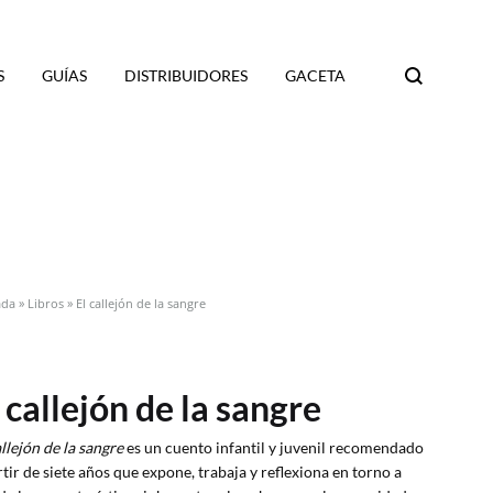
S
GUÍAS
DISTRIBUIDORES
GACETA
Search
ada
»
Libros
»
El callejón de la sangre
 callejón de la sangre
allejón de la sangre
es un cuento infantil y juvenil recomendado
rtir de siete años que expone, trabaja y reflexiona en torno a