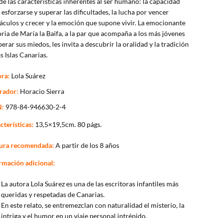
de las características inherentes al ser humano: la capacidad
 esforzarse y superar las dificultades, la lucha por vencer
áculos y crecer y la emoción que supone vivir. La emocionante
oria de María la Baifa, a la par que acompaña a los más jóvenes
perar sus miedos, les invita a descubrir la oralidad y la tradición
as Islas Canarias.
ra:
Lola Suárez
trador:
Horacio Sierra
N:
978-84-946630-2-4
cterísticas:
13,5×19,5cm. 80 págs.
ura recomendada:
A partir de los 8 años
rmación adicional:
La autora Lola Suárez es una de las escritoras infantiles más
queridas y respetadas de Canarias.
En este relato, se entremezclan con naturalidad el misterio, la
intriga y el humor en un viaje personal intrépido.