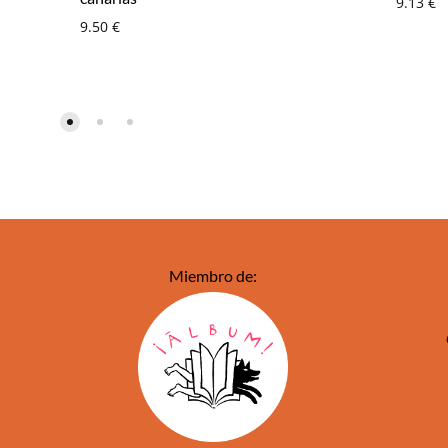
9.13
€
9.50
€
Miembro de: