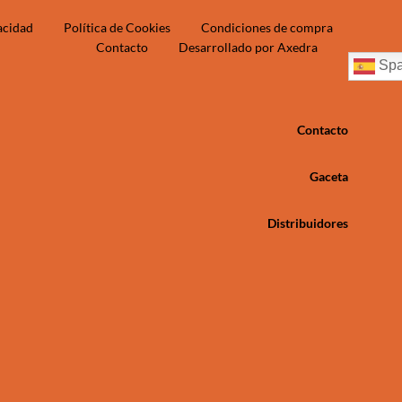
vacidad
Política de Cookies
Condiciones de compra
Contacto
Desarrollado por Axedra
Spa
Contacto
Gaceta
Distribuidores