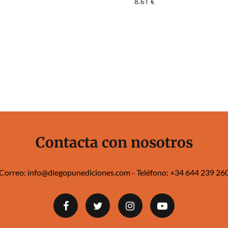
8.61
€
Contacta con nosotros
Correo:
info@diegopunediciones.com
- Teléfono:
+34 644 239 260‬