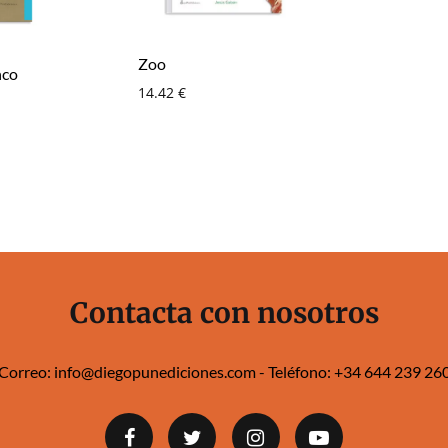
Zoo
nco
14.42
€
Contacta con nosotros
Correo:
info@diegopunediciones.com
- Teléfono:
+34 644 239 260‬