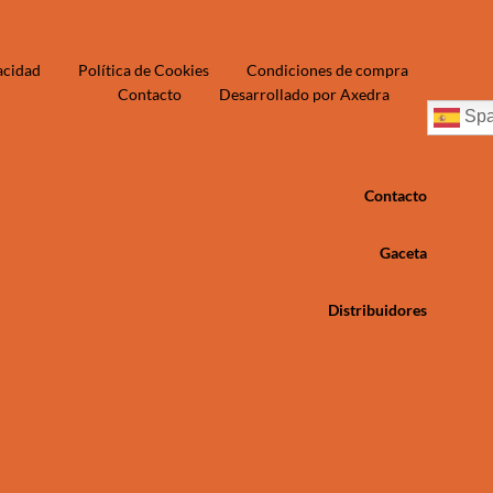
vacidad
Política de Cookies
Condiciones de compra
Contacto
Desarrollado por Axedra
Spa
Contacto
Gaceta
Distribuidores