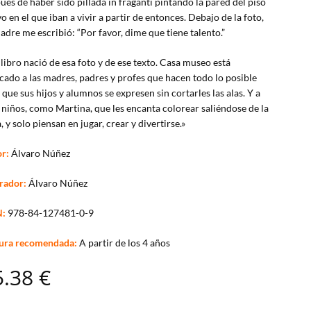
ués de haber sido pillada in fraganti pintando la pared del piso
o en el que iban a vivir a partir de entonces. Debajo de la foto,
adre me escribió: “Por favor, dime que tiene talento.”
 libro nació de esa foto y de ese texto. Casa museo está
cado a las madres, padres y profes que hacen todo lo posible
 que sus hijos y alumnos se expresen sin cortarles las alas. Y a
 niños, como Martina, que les encanta colorear saliéndose de la
a, y solo piensan en jugar, crear y divertirse.»
r:
Álvaro Núñez
trador:
Álvaro Núñez
N:
978-84-127481-0-9
ura recomendada:
A partir de los 4 años
5.38
€