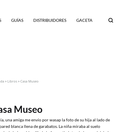
S
GUÍAS
DISTRIBUIDORES
GACETA
Search
ada
»
Libros
»
Casa Museo
asa Museo
ía, una amiga me envío por wasap la foto de su hija al lado de
pared blanca llena de garabatos. La niña miraba al suelo