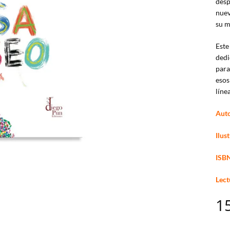
desp
nuev
su m
Este
dedi
para
esos
líne
Auto
Ilus
ISB
Lect
1