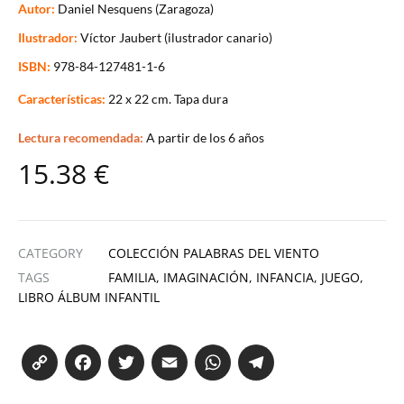
Autor:
Daniel Nesquens (Zaragoza)
Ilustrador:
Víctor Jaubert (ilustrador canario)
ISBN:
978-84-127481-1-6
Características:
22 x 22 cm. Tapa dura
Lectura recomendada:
A partir de los 6 años
15.38
€
CATEGORY
COLECCIÓN PALABRAS DEL VIENTO
TAGS
FAMILIA
,
IMAGINACIÓN
,
INFANCIA
,
JUEGO
,
LIBRO ÁLBUM INFANTIL
Co
Fa
T
E
W
Te
py
ce
wi
m
ha
le