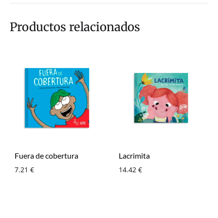
Li
bo
tte
ail
ts
gr
nk
ok
r
Ap
a
Productos relacionados
p
m
Fuera de cobertura
Lacrimita
7.21
€
14.42
€