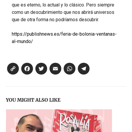
que es eterno, lo actual y lo clásico. Pero siempre
como un descubrimiento que nos abrirá universos
que de otra forma no podríamos descubrir.
https://publishnews.es/feria-de-bolonia-ventanas-
al-mundo/
Co
Fa
T
E
W
Te
py
ce
wi
m
ha
le
Li
bo
tte
ail
ts
gr
nk
ok
r
Ap
a
YOU MIGHT ALSO LIKE
p
m