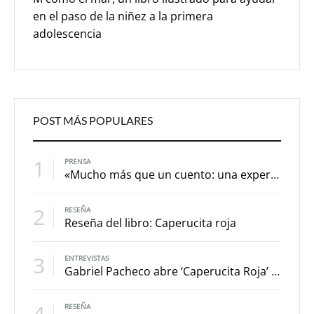
en el paso de la niñez a la primera
adolescencia
POST MÁS POPULARES
1
PRENSA
«Mucho más que un cuento: una experiencia para explorar los eclipses»
2
RESEÑA
Reseña del libro: Caperucita roja
3
ENTREVISTAS
Gabriel Pacheco abre ‘Caperucita Roja’ a la reinterpretación a partir de los versos de sor Juana Inés de la Cruz
4
RESEÑA